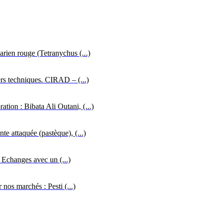
carien rouge (Tetranychus (...)
ers techniques. CIRAD – (...)
tion : Bibata Ali Outani, (...)
te attaquée (pastèque), (...)
 Echanges avec un (...)
 nos marchés : Pesti (...)