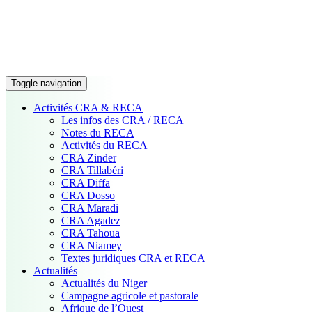
Toggle navigation
Activités CRA & RECA
Les infos des CRA / RECA
Notes du RECA
Activités du RECA
CRA Zinder
CRA Tillabéri
CRA Diffa
CRA Dosso
CRA Maradi
CRA Agadez
CRA Tahoua
CRA Niamey
Textes juridiques CRA et RECA
Actualités
Actualités du Niger
Campagne agricole et pastorale
Afrique de l’Ouest