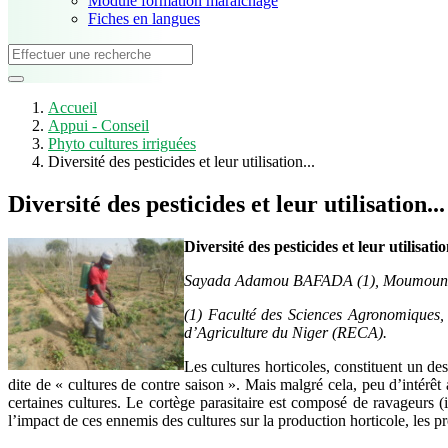
Module formation maraîchage
Fiches en langues
Accueil
Appui - Conseil
Phyto cultures irriguées
Diversité des pesticides et leur utilisation...
Diversité des pesticides et leur utilisation...
Diversité des pesticides et leur utilisa
Sayada Adamou BAFADA (1), Moumouni 
(1) Faculté des Sciences Agronomiques,
d’Agriculture du Niger (RECA).
Les cultures horticoles, constituent un d
dite de « cultures de contre saison ». Mais malgré cela, peu d’intérêt a
certaines cultures. Le cortège parasitaire est composé de ravageurs 
l’impact de ces ennemis des cultures sur la production horticole, les p