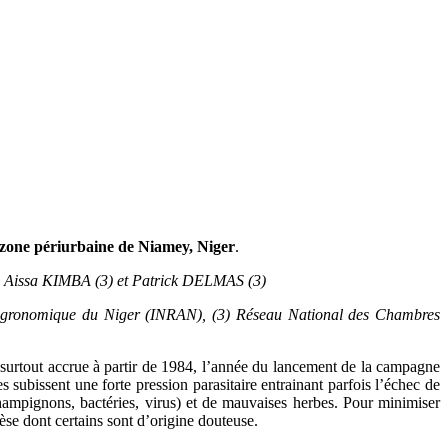
la zone périurbaine de Niamey, Niger
.
issa KIMBA (3) et Patrick DELMAS (3)
he Agronomique du Niger (INRAN), (3) Réseau National des Chambres
t surtout accrue à partir de 1984, l’année du lancement de la campagne
es subissent une forte pression parasitaire entrainant parfois l’échec de
champignons, bactéries, virus) et de mauvaises herbes. Pour minimiser
èse dont certains sont d’origine douteuse.