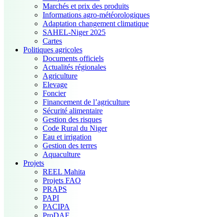
Marchés et prix des produits
Informations agro-météorologiques
Adaptation changement climatique
SAHEL-Niger 2025
Cartes
Politiques agricoles
Documents officiels
Actualités régionales
Agriculture
Elevage
Foncier
Financement de l’agriculture
Sécurité alimentaire
Gestion des risques
Code Rural du Niger
Eau et irrigation
Gestion des terres
Aquaculture
Projets
REEL Mahita
Projets FAO
PRAPS
PAPI
PACIPA
ProDAF