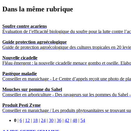
Dans la même rubrique
Soufre contre acariens
Évaluation de l’efficacité biologique du soufre pour la lutte contre l’a
Guide protection agroécologique
Guide de protection agroécologique des cultures tropicales en 20 levi
Nouvelle cicadelle
Fléau émergent : la nouvelle cicadelle menace gombo et oseille. Elabora
Pastèque maladie
Conseiller en maraichage - Le Centre d’appels reçoit une photo de plan
Mouches sur pomme du Sahel
Conseiller en arboriculture - Des ravageurs sur les pommes du Sahel -
Produit Pesti Zyme
Conseiller en maraichage / Les produits phytosanitaires se trouvant sur
0
|
6
|
12
|
18
|
24
|
30
|
36
|
42
|
48
|
54