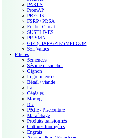
PARIIS
PromAP
PRECIS
FSRP / PRSA
Enabel Climat
SUSTLIVES
PRISMA
GIZ (CIAPA/PIF/SMELOOP)
Soil Values
Filières
Semences
Sésame et souchet
Oignon
Légumineuses
Bétail / viande
Lait
Céréales
Moringa
Riz
Pêche / Pisciculture
Maraîchage
Produits transformés
Cultures fouragères
Engrais
Arboriculture / Foresterie