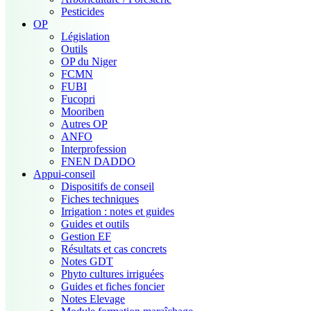
Pesticides
OP
Législation
Outils
OP du Niger
FCMN
FUBI
Fucopri
Mooriben
Autres OP
ANFO
Interprofession
FNEN DADDO
Appui-conseil
Dispositifs de conseil
Fiches techniques
Irrigation : notes et guides
Guides et outils
Gestion EF
Résultats et cas concrets
Notes GDT
Phyto cultures irriguées
Guides et fiches foncier
Notes Elevage