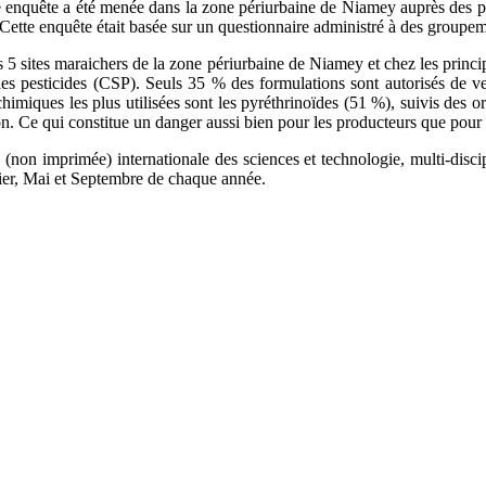
e enquête a été menée dans la zone périurbaine de Niamey auprès des pr
etc. Cette enquête était basée sur un questionnaire administré à des group
les 5 sites maraichers de la zone périurbaine de Niamey et chez les pri
 des pesticides (CSP). Seuls 35 % des formulations sont autorisés de ve
 chimiques les plus utilisées sont les pyréthrinoïdes (51 %), suivis de
on. Ce qui constitue un danger aussi bien pour les producteurs que pour
(non imprimée) internationale des sciences et technologie, multi-disci
vier, Mai et Septembre de chaque année.