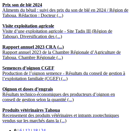
Prix son de blé 2024
Aliments du bétail : suivi des prix du son de blé en 2024 / Région de
Tahoua. Rédaction : Docteur (...)
Visite exploitation agricole
Visite d’une exploitation agricole - Site Tadis III (Région de
Tahoua). Diversification des (...)
Rapport annuel 2023 CRA (...)
Rapport annuel 2023 de la Chambre Régionale d’Agriculture de
Tahoua. Chambre Régionale (...)
Semences d’oignon CGEF
Production de l’oignon semence - Résultats du conseil de gestion à
l’exploitation familiale (CGEF) (...)
Oignon et doses d’engrais
Résultats technico-économiques des producteurs d’oignon en
conseil de gestion selon la quantité (...)
Produits vétérinaires Tahoua
Recensement des produits vétérinaires et intrants zootechniques
vendus sur les marchés dans la (...)
0
|
6
|
12
|
18
|
24