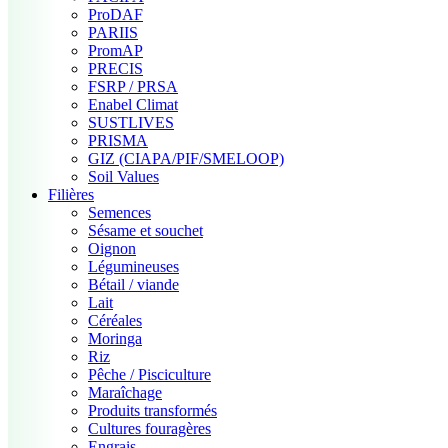
ProDAF
PARIIS
PromAP
PRECIS
FSRP / PRSA
Enabel Climat
SUSTLIVES
PRISMA
GIZ (CIAPA/PIF/SMELOOP)
Soil Values
Filières
Semences
Sésame et souchet
Oignon
Légumineuses
Bétail / viande
Lait
Céréales
Moringa
Riz
Pêche / Pisciculture
Maraîchage
Produits transformés
Cultures fouragères
Engrais