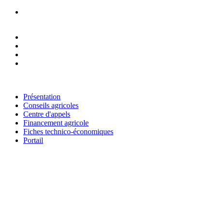
RESEAU NATIONAL DES CHAMBRES D'AGRICULTURE DU
NIGER
Présentation
Conseils agricoles
Centre d'appels
Financement agricole
Fiches technico-économiques
Portail