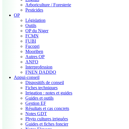
Arboriculture / Foresterie
Pesticides
OP
Législation
Outils
OP du Niger
FCMN
FUBI
Fucopri
Mooriben
Autres OP
ANFO
Interprofession
FNEN DADDO
Appui-conseil
Dispositifs de conseil
Fiches techniques
Irrigation : notes et guides
Guides et outils
Gestion EF
Résultats et cas concrets
Notes GDT
Phyto cultures irriguées
Guides et fiches foncier