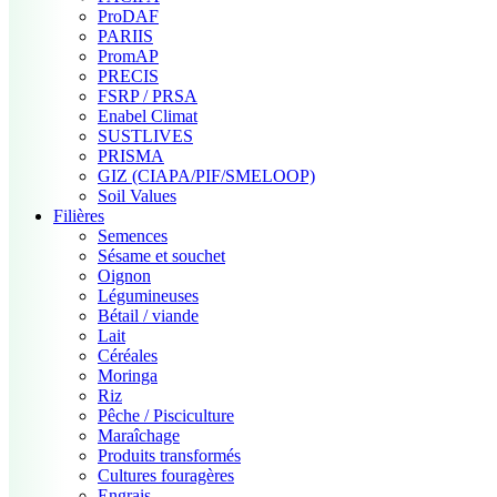
ProDAF
PARIIS
PromAP
PRECIS
FSRP / PRSA
Enabel Climat
SUSTLIVES
PRISMA
GIZ (CIAPA/PIF/SMELOOP)
Soil Values
Filières
Semences
Sésame et souchet
Oignon
Légumineuses
Bétail / viande
Lait
Céréales
Moringa
Riz
Pêche / Pisciculture
Maraîchage
Produits transformés
Cultures fouragères
Engrais