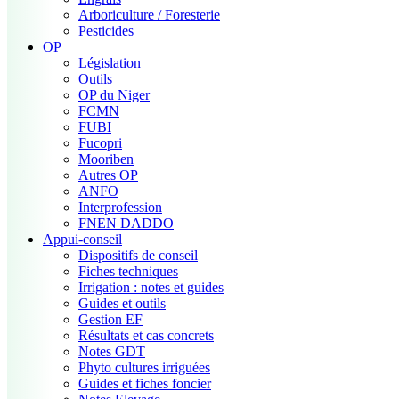
Arboriculture / Foresterie
Pesticides
OP
Législation
Outils
OP du Niger
FCMN
FUBI
Fucopri
Mooriben
Autres OP
ANFO
Interprofession
FNEN DADDO
Appui-conseil
Dispositifs de conseil
Fiches techniques
Irrigation : notes et guides
Guides et outils
Gestion EF
Résultats et cas concrets
Notes GDT
Phyto cultures irriguées
Guides et fiches foncier