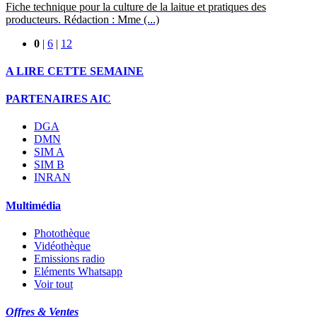
Fiche technique pour la culture de la laitue et pratiques des
producteurs. Rédaction : Mme (...)
0
|
6
|
12
A LIRE CETTE SEMAINE
PARTENAIRES AIC
DGA
DMN
SIM A
SIM B
INRAN
Multimédia
Photothèque
Vidéothèque
Emissions radio
Eléments Whatsapp
Voir tout
Offres & Ventes