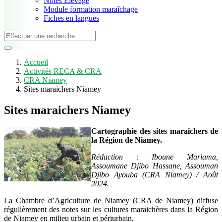
Notes Elevage
Module formation maraîchage
Fiches en langues
Accueil
Activités RECA & CRA
CRA Niamey
Sites maraichers Niamey
Sites maraichers Niamey
Cartographie des sites maraichers de
la Région de Niamey.
Rédaction : Iboune Mariama,
Assoumane Djibo Hassane, Assouman
Djibo Ayouba (CRA Niamey) / Août
2024.
La Chambre d’Agriculture de Niamey (CRA de Niamey) diffuse
régulièrement des notes sur les cultures maraichères dans la Région
de Niamey en milieu urbain et périurbain.