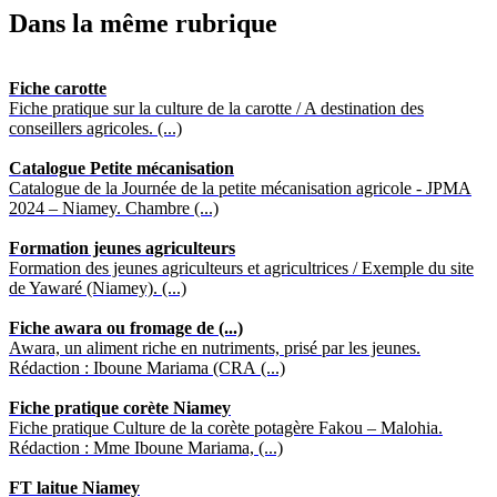
Dans la même rubrique
Fiche carotte
Fiche pratique sur la culture de la carotte / A destination des
conseillers agricoles. (...)
Catalogue Petite mécanisation
Catalogue de la Journée de la petite mécanisation agricole - JPMA
2024 – Niamey. Chambre (...)
Formation jeunes agriculteurs
Formation des jeunes agriculteurs et agricultrices / Exemple du site
de Yawaré (Niamey). (...)
Fiche awara ou fromage de (...)
Awara, un aliment riche en nutriments, prisé par les jeunes.
Rédaction : Iboune Mariama (CRA (...)
Fiche pratique corète Niamey
Fiche pratique Culture de la corète potagère Fakou – Malohia.
Rédaction : Mme Iboune Mariama, (...)
FT laitue Niamey