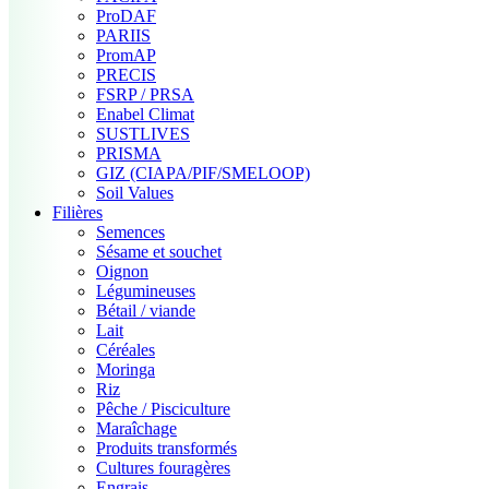
ProDAF
PARIIS
PromAP
PRECIS
FSRP / PRSA
Enabel Climat
SUSTLIVES
PRISMA
GIZ (CIAPA/PIF/SMELOOP)
Soil Values
Filières
Semences
Sésame et souchet
Oignon
Légumineuses
Bétail / viande
Lait
Céréales
Moringa
Riz
Pêche / Pisciculture
Maraîchage
Produits transformés
Cultures fouragères
Engrais