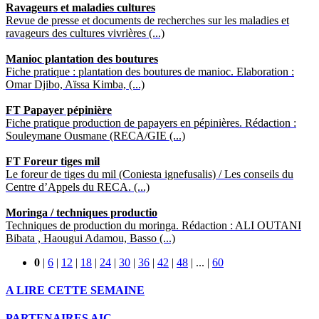
Ravageurs et maladies cultures
Revue de presse et documents de recherches sur les maladies et
ravageurs des cultures vivrières (...)
Manioc plantation des boutures
Fiche pratique : plantation des boutures de manioc. Elaboration :
Omar Djibo, Aïssa Kimba, (...)
FT Papayer pépinière
Fiche pratique production de papayers en pépinières. Rédaction :
Souleymane Ousmane (RECA/GIE (...)
FT Foreur tiges mil
Le foreur de tiges du mil (Coniesta ignefusalis) / Les conseils du
Centre d’Appels du RECA. (...)
Moringa / techniques productio
Techniques de production du moringa. Rédaction : ALI OUTANI
Bibata , Haougui Adamou, Basso (...)
0
|
6
|
12
|
18
|
24
|
30
|
36
|
42
|
48
|
...
|
60
A LIRE CETTE SEMAINE
PARTENAIRES AIC