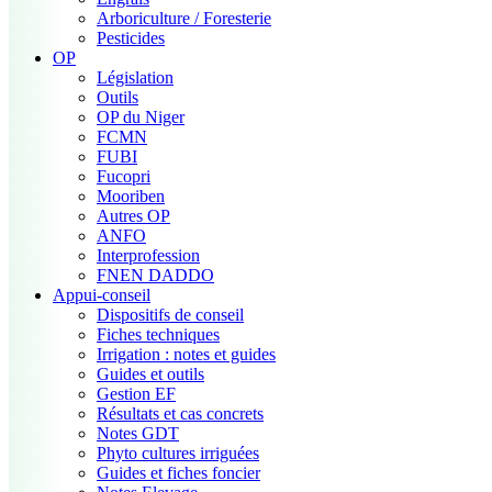
Arboriculture / Foresterie
Pesticides
OP
Législation
Outils
OP du Niger
FCMN
FUBI
Fucopri
Mooriben
Autres OP
ANFO
Interprofession
FNEN DADDO
Appui-conseil
Dispositifs de conseil
Fiches techniques
Irrigation : notes et guides
Guides et outils
Gestion EF
Résultats et cas concrets
Notes GDT
Phyto cultures irriguées
Guides et fiches foncier