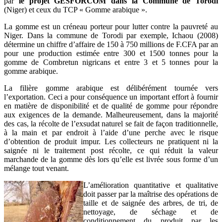
par
le projet GESFORCOM dans la Commune de Torodi
(Niger) et ceux du TCP « Gomme arabique ».
La gomme est un créneau porteur pour lutter contre la pauvreté au
Niger. Dans la commune de Torodi par exemple, Ichaou (2008)
détermine un chiffre d’affaire de 150 à 750 millions de F.CFA par an
pour une production estimée entre 300 et 1500 tonnes pour la
gomme de Combretun nigricans et entre 3 et 5 tonnes pour la
gomme arabique.
La filière gomme arabique est délibérément tournée vers
l’exportation. Ceci a pour conséquence un important effort à fournir
en matière de disponibilité et de qualité de gomme pour répondre
aux exigences de la demande. Malheureusement, dans la majorité
des cas, la récolte de l’exsudat naturel se fait de façon traditionnelle,
à la main et par endroit à l’aide d’une perche avec le risque
d’obtention de produit impur. Les collecteurs ne pratiquent ni la
saignée ni le traitement post récolte, ce qui réduit la valeur
marchande de la gomme dès lors qu’elle est livrée sous forme d’un
mélange tout venant.
L’amélioration quantitative et qualitative
doit passer par la maîtrise des opérations de
taille et de saignée des arbres, de tri, de
nettoyage, de séchage et de
conditionnement du produit par les