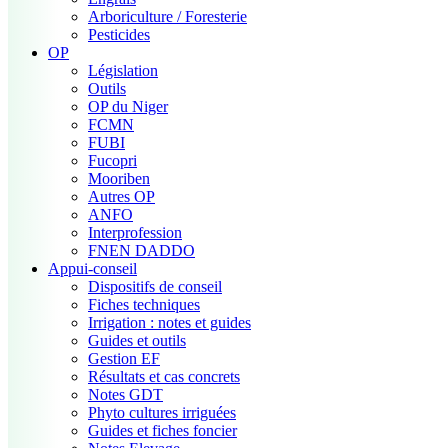
Arboriculture / Foresterie
Pesticides
OP
Législation
Outils
OP du Niger
FCMN
FUBI
Fucopri
Mooriben
Autres OP
ANFO
Interprofession
FNEN DADDO
Appui-conseil
Dispositifs de conseil
Fiches techniques
Irrigation : notes et guides
Guides et outils
Gestion EF
Résultats et cas concrets
Notes GDT
Phyto cultures irriguées
Guides et fiches foncier