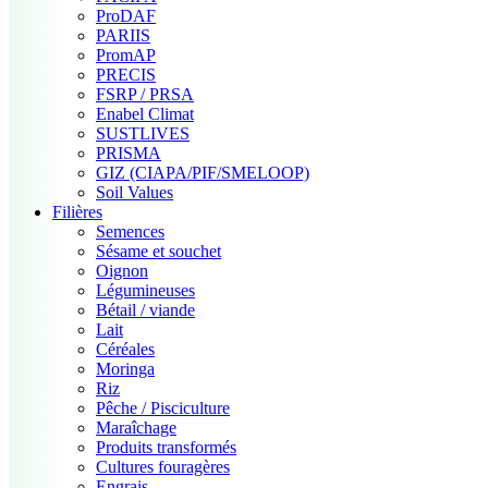
ProDAF
PARIIS
PromAP
PRECIS
FSRP / PRSA
Enabel Climat
SUSTLIVES
PRISMA
GIZ (CIAPA/PIF/SMELOOP)
Soil Values
Filières
Semences
Sésame et souchet
Oignon
Légumineuses
Bétail / viande
Lait
Céréales
Moringa
Riz
Pêche / Pisciculture
Maraîchage
Produits transformés
Cultures fouragères
Engrais