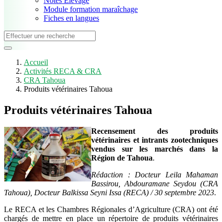
Notes Elevage
Module formation maraîchage
Fiches en langues
Accueil
Activités RECA & CRA
CRA Tahoua
Produits vétérinaires Tahoua
Produits vétérinaires Tahoua
Recensement des produits
vétérinaires et intrants zootechniques
vendus sur les marchés dans la
Région de Tahoua
.
Rédaction : Docteur Leila Mahaman
Bassirou, Abdouramane Seydou (CRA
Tahoua), Docteur Balkissa Seyni Issa (RECA) / 30 septembre 2023
.
Le RECA et les Chambres Régionales d’Agriculture (CRA) ont été
chargés de mettre en place un répertoire de produits vétérinaires