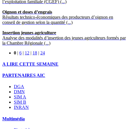
l’exploitation familiale (CGEF) (...)
Oignon et doses d’engrais
Résultats technico-économiques des producteurs d’oignon en
conseil de gestion selon la quantité (...)
Insertion jeunes agriculture
Analyse des modalités d’insertion des jeunes agriculteurs formés par
la Chambre Régionale (...)
0
|
6
|
12
|
18
|
24
A LIRE CETTE SEMAINE
PARTENAIRES AIC
DGA
DMN
SIM A
SIM B
INRAN
Multimédia