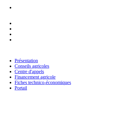
RESEAU NATIONAL DES CHAMBRES D'AGRICULTURE DU
NIGER
Présentation
Conseils agricoles
Centre d'appels
Financement agricole
Fiches technico-économiques
Portail