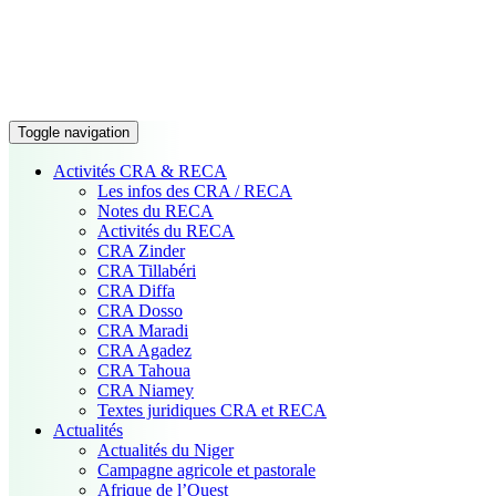
Toggle navigation
Activités CRA & RECA
Les infos des CRA / RECA
Notes du RECA
Activités du RECA
CRA Zinder
CRA Tillabéri
CRA Diffa
CRA Dosso
CRA Maradi
CRA Agadez
CRA Tahoua
CRA Niamey
Textes juridiques CRA et RECA
Actualités
Actualités du Niger
Campagne agricole et pastorale
Afrique de l’Ouest