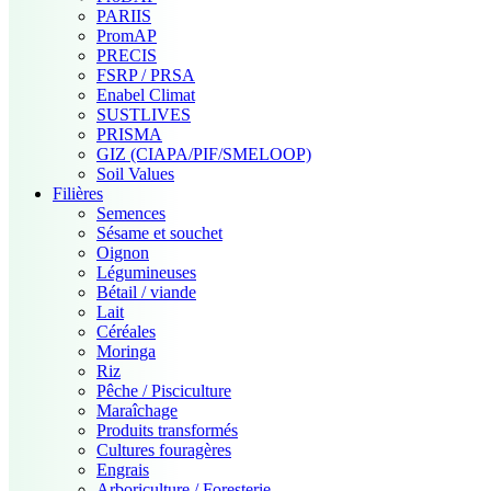
PARIIS
PromAP
PRECIS
FSRP / PRSA
Enabel Climat
SUSTLIVES
PRISMA
GIZ (CIAPA/PIF/SMELOOP)
Soil Values
Filières
Semences
Sésame et souchet
Oignon
Légumineuses
Bétail / viande
Lait
Céréales
Moringa
Riz
Pêche / Pisciculture
Maraîchage
Produits transformés
Cultures fouragères
Engrais
Arboriculture / Foresterie