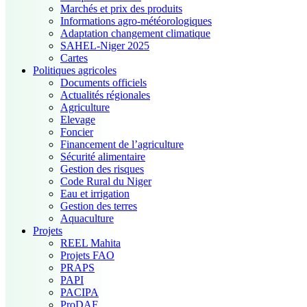
Marchés et prix des produits
Informations agro-météorologiques
Adaptation changement climatique
SAHEL-Niger 2025
Cartes
Politiques agricoles
Documents officiels
Actualités régionales
Agriculture
Elevage
Foncier
Financement de l’agriculture
Sécurité alimentaire
Gestion des risques
Code Rural du Niger
Eau et irrigation
Gestion des terres
Aquaculture
Projets
REEL Mahita
Projets FAO
PRAPS
PAPI
PACIPA
ProDAF