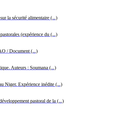
r la sécurité alimentaire (...)
pastorales (expérience du (...)
FAO / Document (...)
tique. Auteurs : Soumana (...)
u Niger. Expérience inédite (...)
développement pastoral de la (...)