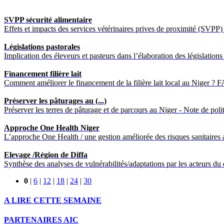
SVPP sécurité alimentaire
Effets et impacts des services vétérinaires prives de proximité (SVPP) su
Législations pastorales
Implication des éleveurs et pasteurs dans l’élaboration des législations 
Financement filière lait
Comment améliorer le financement de la filière lait local au Niger ? 
Préserver les pâturages au (...)
Préserver les terres de pâturage et de parcours au Niger - Note de poli
Approche One Health Niger
L’approche One Health / une gestion améliorée des risques sanitaires a
Elevage /Région de Diffa
Synthèse des analyses de vulnérabilités/adaptations par les acteurs du 
0
|
6
|
12
|
18
|
24
|
30
A LIRE CETTE SEMAINE
PARTENAIRES AIC