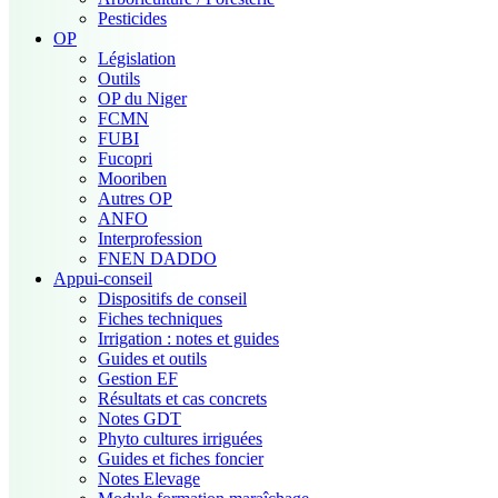
Pesticides
OP
Législation
Outils
OP du Niger
FCMN
FUBI
Fucopri
Mooriben
Autres OP
ANFO
Interprofession
FNEN DADDO
Appui-conseil
Dispositifs de conseil
Fiches techniques
Irrigation : notes et guides
Guides et outils
Gestion EF
Résultats et cas concrets
Notes GDT
Phyto cultures irriguées
Guides et fiches foncier
Notes Elevage