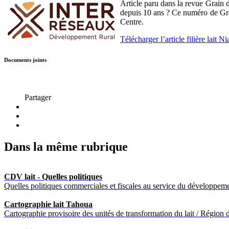
Article paru dans la revue Grain 
depuis 10 ans ? Ce numéro de Grai
Centre.
Télécharger l’article filière lait N
Documents joints
Partager
Dans la même rubrique
CDV lait - Quelles politiques
Quelles politiques commerciales et fiscales au service du développemen
Cartographie lait Tahoua
Cartographie provisoire des unités de transformation du lait / Région d