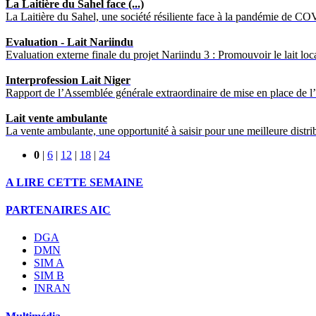
La Laitière du Sahel face (...)
La Laitière du Sahel, une société résiliente face à la pandémie de CO
Evaluation - Lait Nariindu
Evaluation externe finale du projet Nariindu 3 : Promouvoir le lait loca
Interprofession Lait Niger
Rapport de l’Assemblée générale extraordinaire de mise en place de l’Int
Lait vente ambulante
La vente ambulante, une opportunité à saisir pour une meilleure distrib
0
|
6
|
12
|
18
|
24
A LIRE CETTE SEMAINE
PARTENAIRES AIC
DGA
DMN
SIM A
SIM B
INRAN