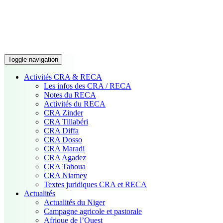
Toggle navigation
Activités CRA & RECA
Les infos des CRA / RECA
Notes du RECA
Activités du RECA
CRA Zinder
CRA Tillabéri
CRA Diffa
CRA Dosso
CRA Maradi
CRA Agadez
CRA Tahoua
CRA Niamey
Textes juridiques CRA et RECA
Actualités
Actualités du Niger
Campagne agricole et pastorale
Afrique de l’Ouest