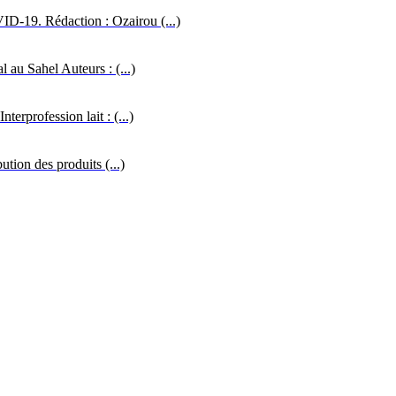
VID-19. Rédaction : Ozairou (...)
l au Sahel Auteurs : (...)
erprofession lait : (...)
ution des produits (...)