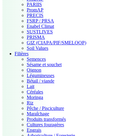
PARIIS
PromAP
PRECIS
FSRP / PRSA
Enabel Climat
SUSTLIVES
PRISMA
GIZ (CIAPA/PIF/SMELOOP)
Soil Values
Filières
Semences
Sésame et souchet
Oignon
Légumineuses
Bétail / viande
Lait
Céréales
Moringa
Riz
Pêche / Pisciculture
Maraîchage
Produits transformés
Cultures fouragères
Engrais
Arboriculture / Foresterie