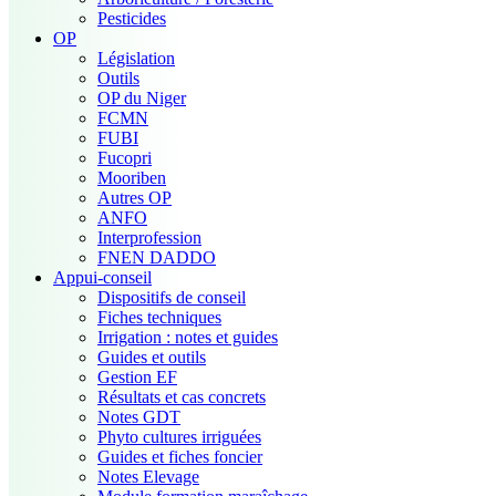
Pesticides
OP
Législation
Outils
OP du Niger
FCMN
FUBI
Fucopri
Mooriben
Autres OP
ANFO
Interprofession
FNEN DADDO
Appui-conseil
Dispositifs de conseil
Fiches techniques
Irrigation : notes et guides
Guides et outils
Gestion EF
Résultats et cas concrets
Notes GDT
Phyto cultures irriguées
Guides et fiches foncier
Notes Elevage