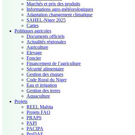
Marchés et prix des produits
Informations agro-météorologiques
Adaptation changement climatique
SAHEL-Niger 2025
Cartes
Politiques agricoles
Documents officiels
Actualités régionales
Agriculture
Elevage
Foncier
Financement de l’agriculture
Sécurité alimentaire
Gestion des risques
Code Rural du Niger
Eau et irrigation
Gestion des terres
Aquaculture
Projets
REEL Mahita
Projets FAO
PRAPS
PAPI
PACIPA
ProDAF