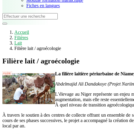
Module formation maraîchage
Fiches en langues
Accueil
Filières
Lait
Filière lait / agroécologie
Filière lait / agroécologie
La filière laitière périurbaine de Nia
Abdelmajid Ali Dandakoye (Projet Nariin
L’élevage au Niger représente un enjeu m
augmentation, mais elle reste essentielleme
À quel niveau de transition agroécologique
À travers le soutien à des centres de collecte offrant un ensemble de 
cours de ses phases successives, le projet a accompagné la création de
local par an.