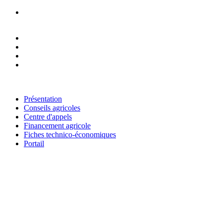
RESEAU NATIONAL DES CHAMBRES D'AGRICULTURE DU
NIGER
Présentation
Conseils agricoles
Centre d'appels
Financement agricole
Fiches technico-économiques
Portail