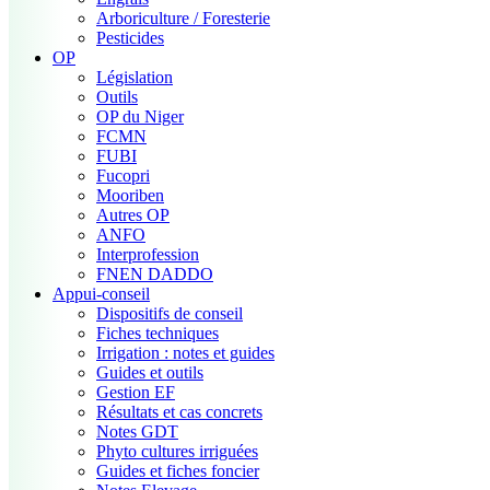
Arboriculture / Foresterie
Pesticides
OP
Législation
Outils
OP du Niger
FCMN
FUBI
Fucopri
Mooriben
Autres OP
ANFO
Interprofession
FNEN DADDO
Appui-conseil
Dispositifs de conseil
Fiches techniques
Irrigation : notes et guides
Guides et outils
Gestion EF
Résultats et cas concrets
Notes GDT
Phyto cultures irriguées
Guides et fiches foncier