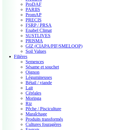
ProDAF
PARIIS
PromAP
PRECIS
FSRP / PRSA
Enabel Climat
SUSTLIVES
PRISMA
GIZ (CIAPA/PIF/SMELOOP)
Soil Values
Filières
Semences
Sésame et souchet
Oignon
Légumineuses
Bétail / viande
Lait
Céréales
Moringa
Riz
Pêche / Pisciculture
Maraîchage
Produits transformés
Cultures fouragères
Engrais