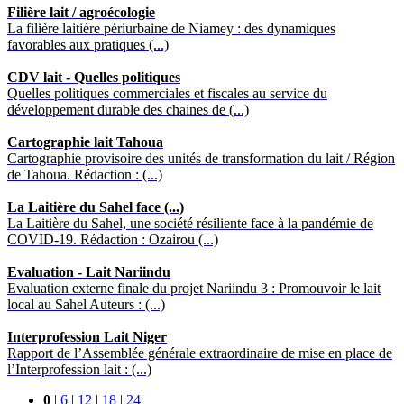
Filière lait / agroécologie
La filière laitière périurbaine de Niamey : des dynamiques
favorables aux pratiques (...)
CDV lait - Quelles politiques
Quelles politiques commerciales et fiscales au service du
développement durable des chaines de (...)
Cartographie lait Tahoua
Cartographie provisoire des unités de transformation du lait / Région
de Tahoua. Rédaction : (...)
La Laitière du Sahel face (...)
La Laitière du Sahel, une société résiliente face à la pandémie de
COVID-19. Rédaction : Ozairou (...)
Evaluation - Lait Nariindu
Evaluation externe finale du projet Nariindu 3 : Promouvoir le lait
local au Sahel Auteurs : (...)
Interprofession Lait Niger
Rapport de l’Assemblée générale extraordinaire de mise en place de
l’Interprofession lait : (...)
0
|
6
|
12
|
18
|
24